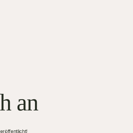
ch an
röffentlicht!